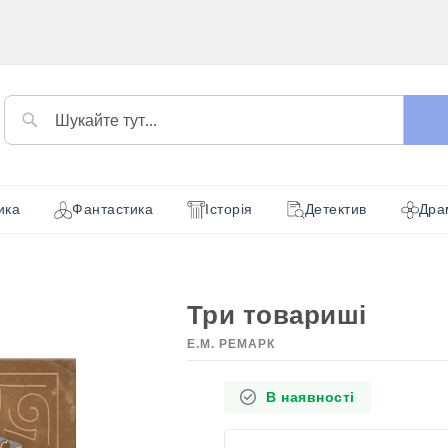
Пошук
ика
Фантастика
Історія
Детектив
Дра
Три товариші
Е.М. РЕМАРК
В наявності