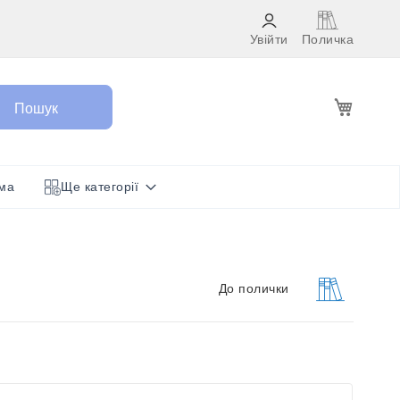
Увійти
Поличка
Кошик
Пошук
ма
Ще категорії
До полички