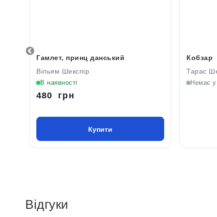
Гамлет, принц данський
Кобзар
Вільям Шекспір
Тарас Ш
В наявності
Немає у
480 грн
Купити
Відгуки