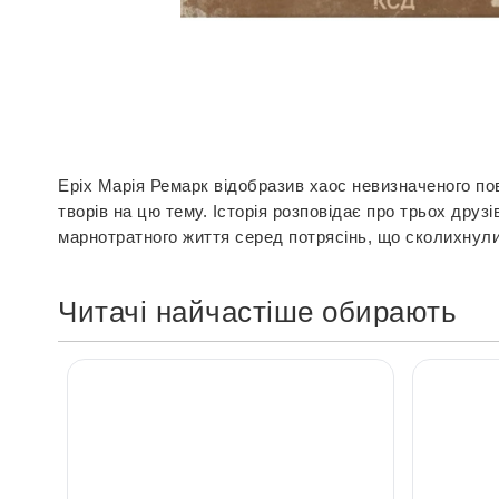
Перейти
до
початку
галереї
Еріх Марія Ремарк відобразив хаос невизначеного пов
зображень
творів на цю тему. Історія розповідає про трьох друз
марнотратного життя серед потрясінь, що сколихнули 
Читачі найчастіше обирають