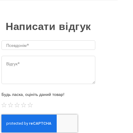
Написати відгук
Будь ласка, оцініть даний товар!
1
2
3
4
5
star
stars
stars
stars
stars