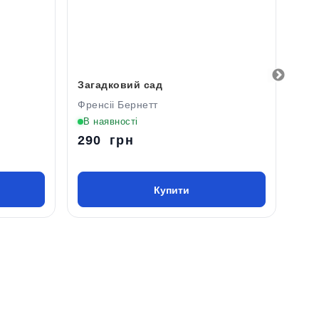
Загадковий сад
Пад
істо
Френсіі Бернетт
Едг
В наявності
В н
290 грн
49
Купити