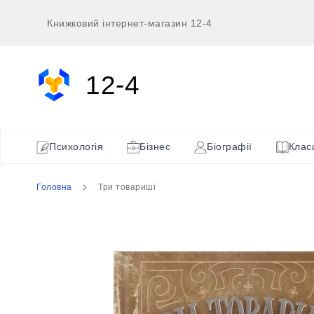
Перейти
Книжковий інтернет-магазин 12-4
до
вмісту
12-4
Психологія
Бізнес
Біографії
Клас
Головна
Три товариші
Перейти
до
кінця
галереї
зображень