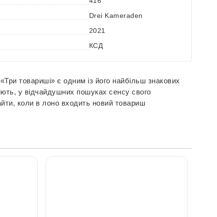
416
Drei Kameraden
2021
КСД
«Три товариші» є одним із його найбільш знакових
одіють, у відчайдушних пошуках сенсу свого
айти, коли в лоно входить новий товариш