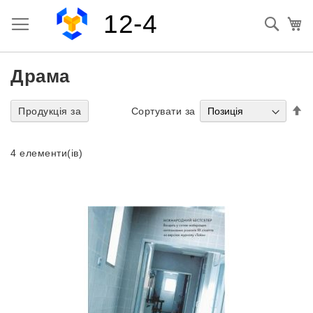
Перейти
Toggle Nav
12-4
до
Пошу
К
вмісту
Драма
С
Сортувати за
Продукція за
у
п
зб
4
елементи(ів)