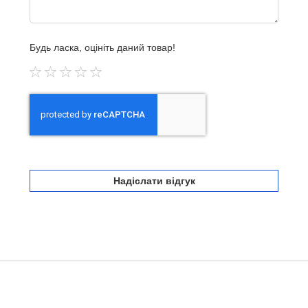
Будь ласка, оцініть даний товар!
1
2
3
4
5
star
stars
stars
stars
stars
Надіслати відгук