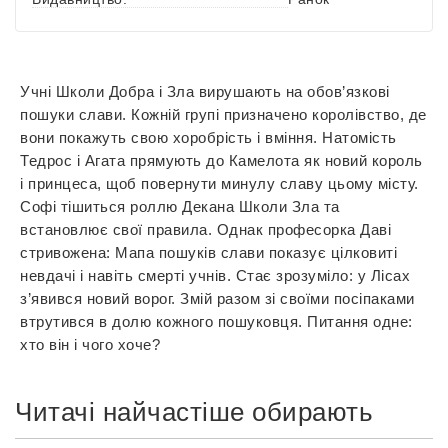
Учні Школи Добра і Зла вирушають на обов’язкові
пошуки слави. Кожній групі призначено королівство, де
вони покажуть свою хоробрість і вміння. Натомість
Тедрос і Агата прямують до Камелота як новий король
і принцеса, щоб повернути минулу славу цьому місту.
Софі тішиться роллю Декана Школи Зла та
встановлює свої правила. Однак професорка Даві
стривожена: Мапа пошуків слави показує цілковиті
невдачі і навіть смерті учнів. Стає зрозуміло: у Лісах
з’явився новий ворог. Змій разом зі своїми посіпаками
втрутився в долю кожного пошуковця. Питання одне:
хто він і чого хоче?
Читачі найчастіше обирають