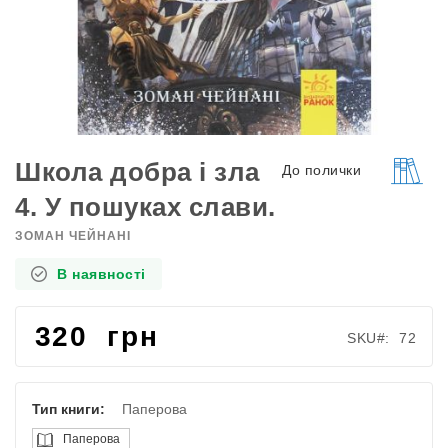
Перейти
до
Школа добра і зла
До полички
початку
4. У пошуках слави.
галереї
зображень
ЗОМАН ЧЕЙНАНІ
В наявності
320 грн
SKU
72
Тип книги:
Паперова
Паперова