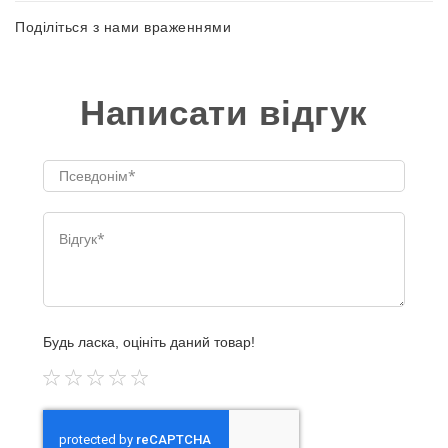
Поділіться з нами враженнями
Написати відгук
Будь ласка, оцініть даний товар!
1
2
3
4
5
star
stars
stars
stars
stars