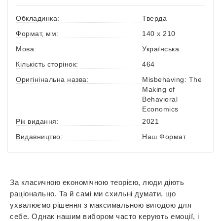
Обкладинка:
Тверда
Формат, мм:
140 х 210
Мова:
Українська
Кількість сторінок:
464
Оригінінальна назва:
Misbehaving: The
Making of
Behavioral
Economics
Рік видання:
2021
Видавництво:
Наш Формат
За класичною економічною теорією, люди діють
раціонально. Та й самі ми схильні думати, що
ухвалюємо рішення з максимальною вигодою для
себе. Однак нашим вибором часто керують емоції, і