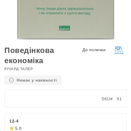
Перейти
до
Поведінкова
До полички
початку
економіка
галереї
зображень
РІЧАРД ТАЛЕР
Немає у наявності
SKU
91
12-4
5.0