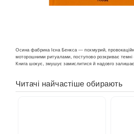
Перейти
до
початку
галереї
Осина фабрика Ієна Бенкса — похмурий, провокаційни
зображень
моторошними ритуалами, поступово розкриває темні с
Книга шокує, змушує замислитися й надовго залишаєт
Читачі найчастіше обирають