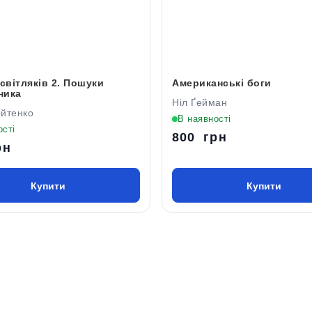
 світляків 2. Пошуки
Американські боги
ника
Ніл Ґейман
ойтенко
В наявності
ості
800 грн
рн
Купити
Купити