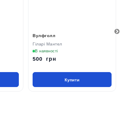
Вулфголл
Спа
Гіларі Мантел
Дже
В наявності
В н
500 грн
54
Купити