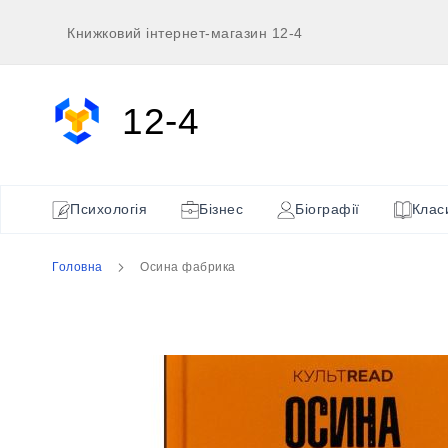
Перейти
Книжковий інтернет-магазин 12-4
до
вмісту
12-4
Психологія
Бізнес
Біографії
Клас
Головна
Осина фабрика
Перейти
до
кінця
галереї
зображень