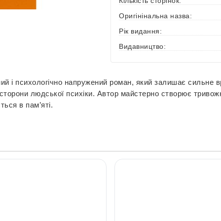
Кількість сторінок:
Оригінінальна назва:
Рік видання:
Видавництво:
й і психологічно напружений роман, який залишає сильне вра
торони людської психіки. Автор майстерно створює тривожн
ься в пам’яті.