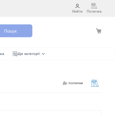
Увійти
Поличка
Кошик
Пошук
ма
Ще категорії
До полички