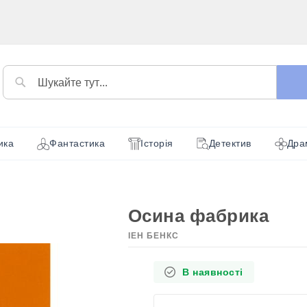
Пошук
ика
Фантастика
Історія
Детектив
Дра
Осина фабрика
ІЕН БЕНКС
В наявності