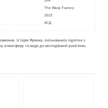
208
The Wasp Factory
2023
КСД
ження. Історія Френка, ізольованого підлітка з
у атмосферу та веде до несподіваної розв’язки.