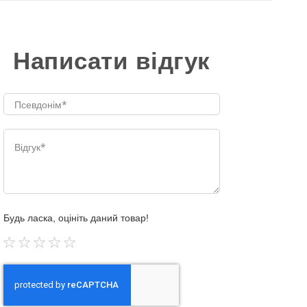
Написати відгук
Будь ласка, оцініть даний товар!
1
2
3
4
5
star
stars
stars
stars
stars