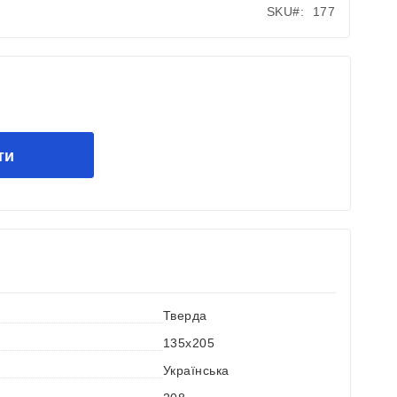
SKU
177
ти
Тверда
135х205
Українська