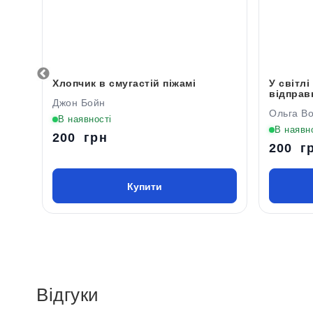
Хлопчик в смугастій піжамі
У світлі
відправ
Джон Бойн
Ольга В
В наявності
В наявн
200 грн
200 г
Купити
Відгуки